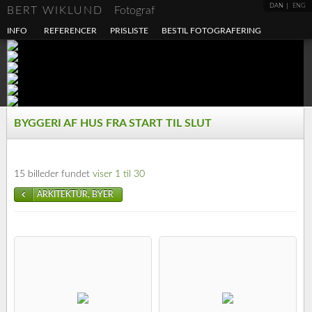
DAN
ENG
BERT WIKLUND
Fotograf
INFO
REFERENCER
PRISLISTE
BESTIL FOTOGRAFERING
BYGGERI AF HUS FRA START TIL SLUT
15 billeder fundet
viser 1 til 30
ARKITEKTUR, BYER