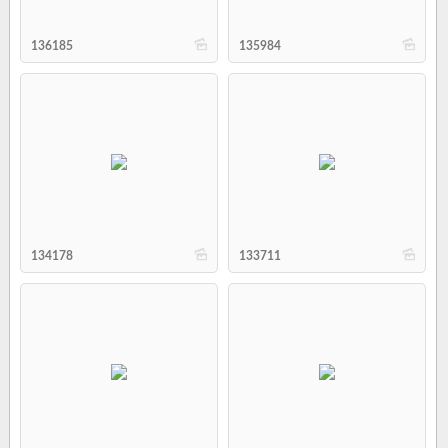
b
b
136185
135984
b
b
134178
133711