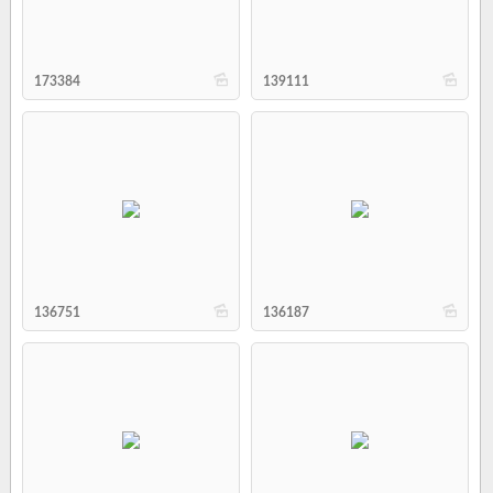
b
b
173384
139111
b
b
136751
136187