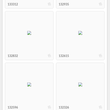
b
b
133312
132935
b
b
132832
132615
b
b
132596
132326