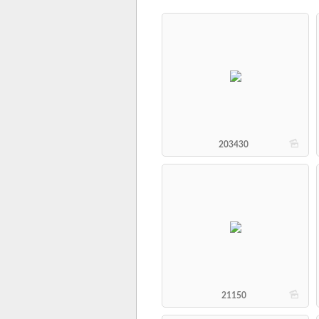
b
203430
b
21150