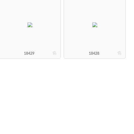
b
b
18429
18428