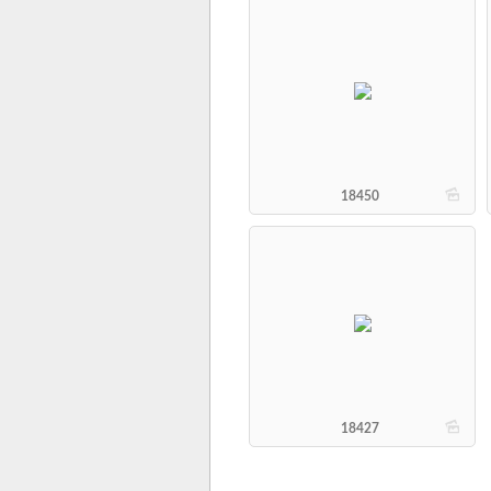
b
18450
b
18427