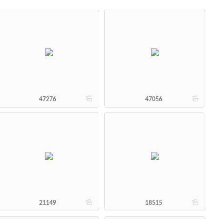
b
b
47276
47056
b
b
21149
18515