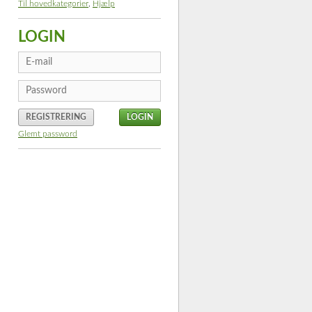
Til hovedkategorier
,
Hjælp
LOGIN
REGISTRERING
Glemt password