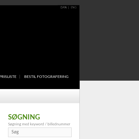
DAN
ENG
PRISLISTE
BESTIL FOTOGRAFERING
SØGNING
Søgning med keyword / billednummer