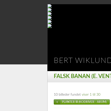
BERT WIKLUN
FALSK BANAN (E. VE
10 billeder fundet
viser 1 til 30
PLANTER III (KODRIVER - ARUM)