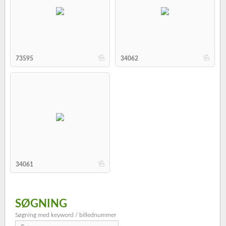
b
b
73595
34062
b
34061
SØGNING
Søgning med keyword / billednummer