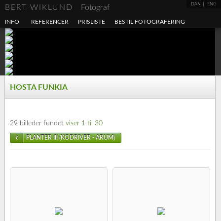
DAN
ENG
BERT WIKLUND
Fotograf
INFO
REFERENCER
PRISLISTE
BESTIL FOTOGRAFERING
HOSTA FUNKIA
29 billeder fundet
viser 1 til 30
PLANTER III (KODRIVER - ARUM)