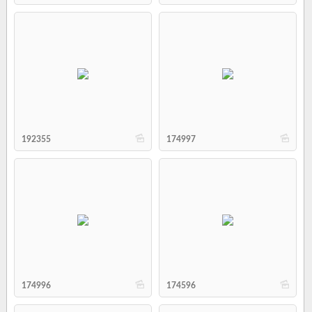
b
b
192355
174997
b
b
174996
174596