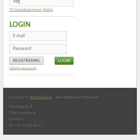
Til hovedkategorier
,
Hjælp
LOGIN
REGISTRERING
Glemt password
Copyright ©
Bert Wiklund
. Alle rettigheder forbeholdt
Thorseng 21 B
5700 Svendborg
Danmark
Tlf: +45 40 28 68 15