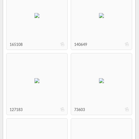
b
b
165108
140649
b
b
127183
73603