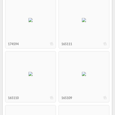
b
b
174594
165111
b
b
165110
165109