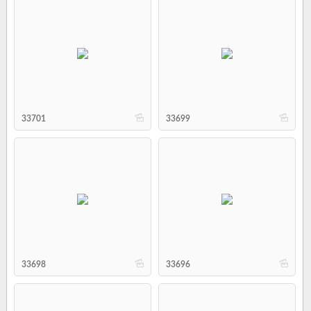
b
b
33701
33699
b
b
33698
33696