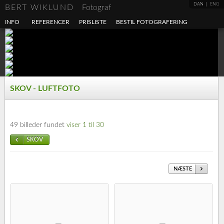
DAN
ENG
BERT WIKLUND
Fotograf
INFO
REFERENCER
PRISLISTE
BESTIL FOTOGRAFERING
SKOV - LUFTFOTO
49 billeder fundet
viser 1 til 30
SKOV
NÆSTE