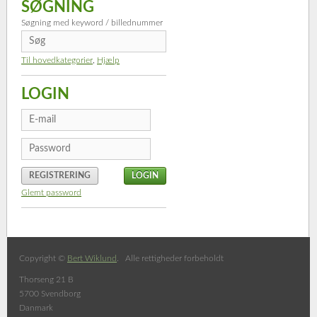
SØGNING
Søgning med keyword / billednummer
Til hovedkategorier
,
Hjælp
LOGIN
REGISTRERING
Glemt password
Copyright ©
Bert Wiklund
. Alle rettigheder forbeholdt
Thorseng 21 B
5700 Svendborg
Danmark