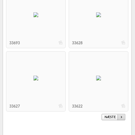
b
b
33693
33628
b
b
33627
33622
NÆSTE