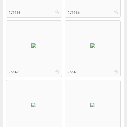
b
b
175589
175586
b
b
78542
78541