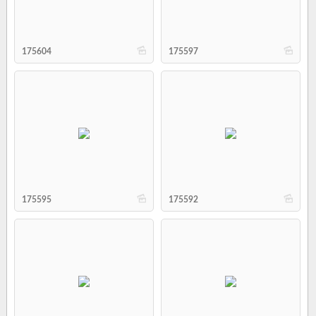
b
b
175604
175597
b
b
175595
175592