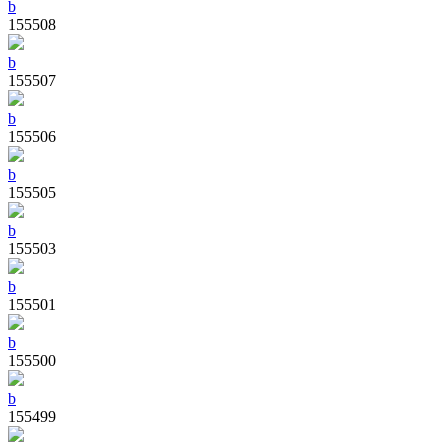
b
155508
b
155507
b
155506
b
155505
b
155503
b
155501
b
155500
b
155499