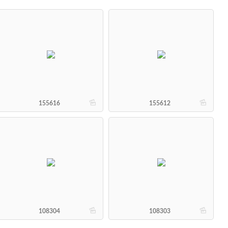
b
b
155616
155612
b
b
108304
108303