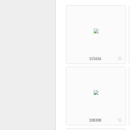
b
155626
b
108308