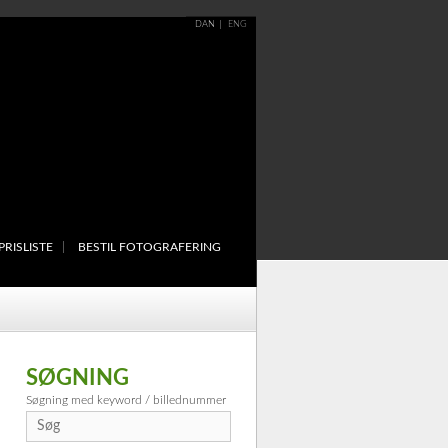
DAN
ENG
PRISLISTE
BESTIL FOTOGRAFERING
SØGNING
Søgning med keyword / billednummer