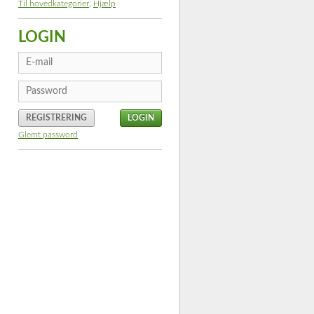
Til hovedkategorier
,
Hjælp
LOGIN
REGISTRERING
Glemt password