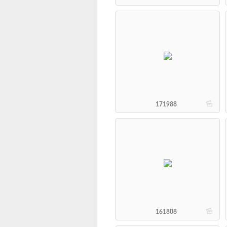
b
171988
b
161808