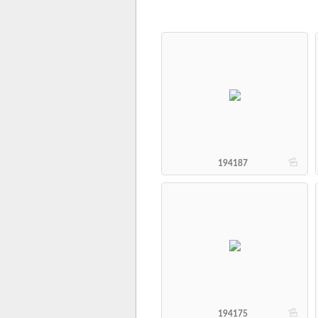
b
194187
b
194175