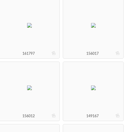
b
b
161797
156017
b
b
156012
149167