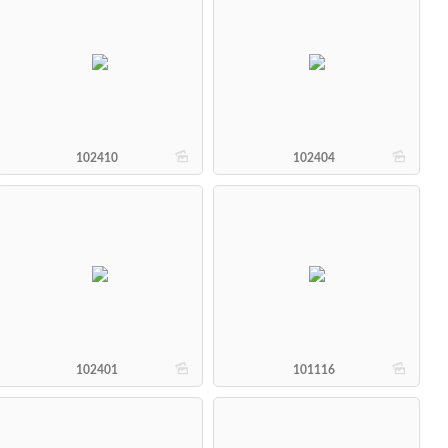
b
b
102410
102404
b
b
102401
101116