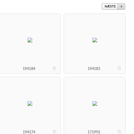
NÆSTE
b
b
194184
194183
b
b
194174
171992