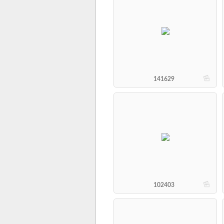
b
141629
b
102403