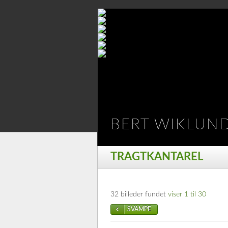
BERT WIKLUN
TRAGTKANTAREL
32 billeder fundet
viser 1 til 30
SVAMPE