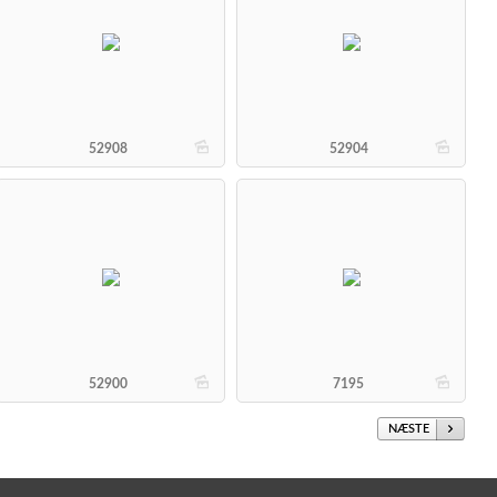
b
b
52908
52904
b
b
52900
7195
NÆSTE