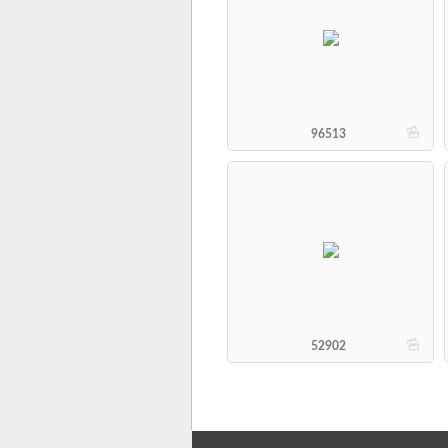
b
96513
b
52902