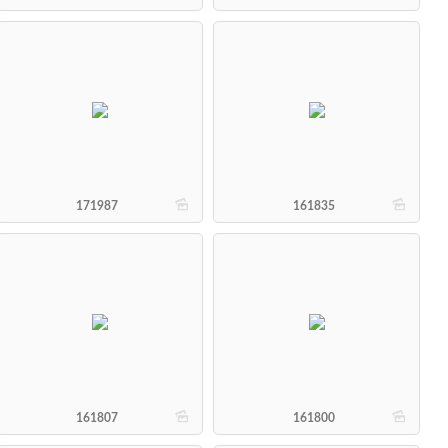
b
b
171987
161835
b
b
161807
161800