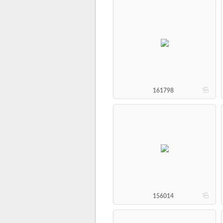
b
161798
b
156014