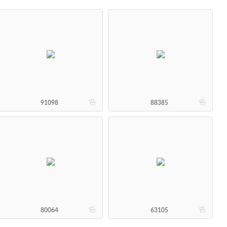
b
b
91098
88385
b
b
80064
63105