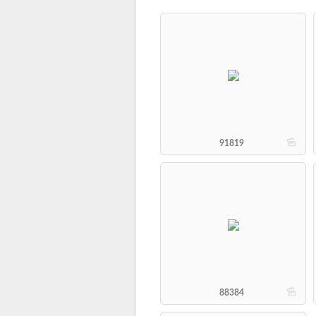
b
91819
b
88384