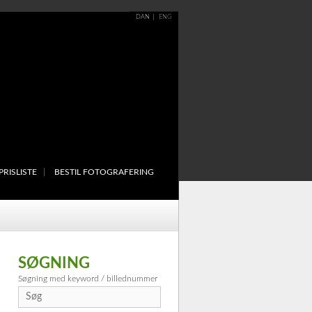
DAN
ENG
PRISLISTE
BESTIL FOTOGRAFERING
SØGNING
Søgning med keyword / billednummer