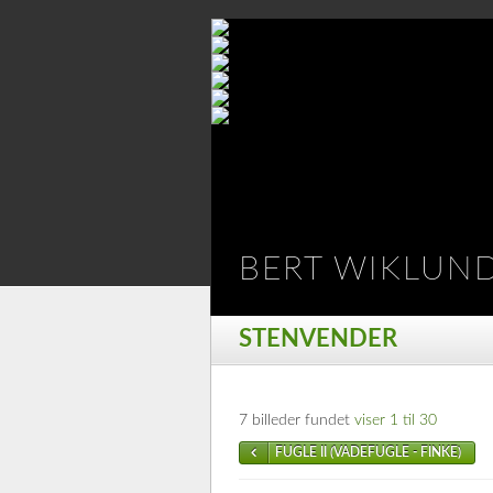
BERT WIKLUN
STENVENDER
7 billeder fundet
viser 1 til 30
FUGLE II (VADEFUGLE - FINKE)