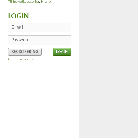
Til hovedkategorier
,
Hjælp
LOGIN
REGISTRERING
Glemt password