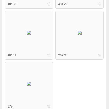
b
b
40158
40155
b
b
40151
28722
b
376