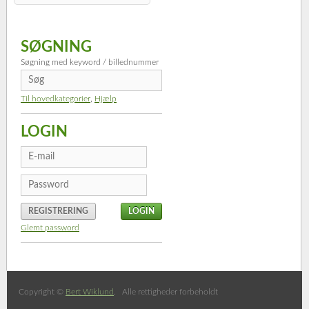
SØGNING
Søgning med keyword / billednummer
Til hovedkategorier
,
Hjælp
LOGIN
REGISTRERING
Glemt password
Copyright ©
Bert Wiklund
. Alle rettigheder forbeholdt