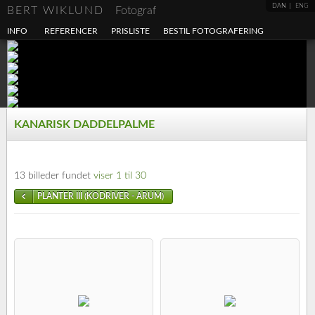
DAN
ENG
BERT WIKLUND
Fotograf
INFO
REFERENCER
PRISLISTE
BESTIL FOTOGRAFERING
KANARISK DADDELPALME
13 billeder fundet
viser 1 til 30
PLANTER III (KODRIVER - ARUM)