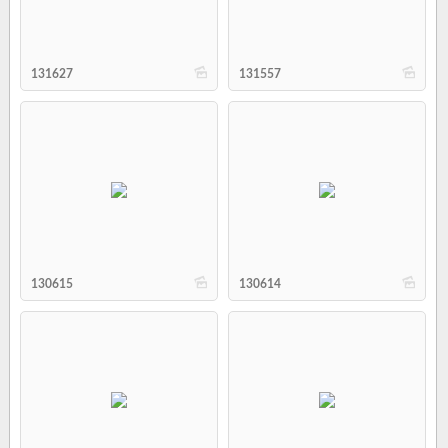
b
b
131627
131557
b
b
130615
130614