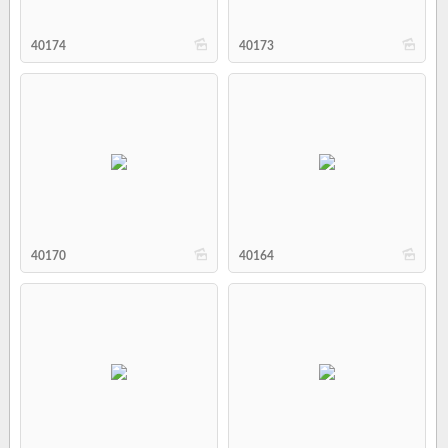
b
b
40174
40173
b
b
40170
40164