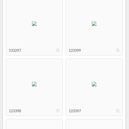
b
b
133297
123399
b
b
123398
123397