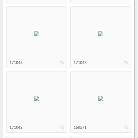
b
b
171045
171043
b
b
171042
160571