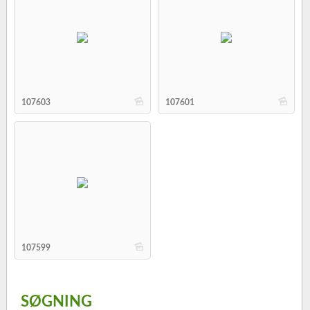
b
b
107603
107601
b
107599
SØGNING