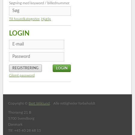
Søgning med keyword / billednummer
Til hovedkategorier
,
Hjælp
LOGIN
REGISTRERING
Glemt password
Copyright ©
Bert Wiklund
. Alle rettigheder forbeholdt
Thorseng 21 B
5700 Svendborg
Danmark
Tlf: +45 40 28 68 15