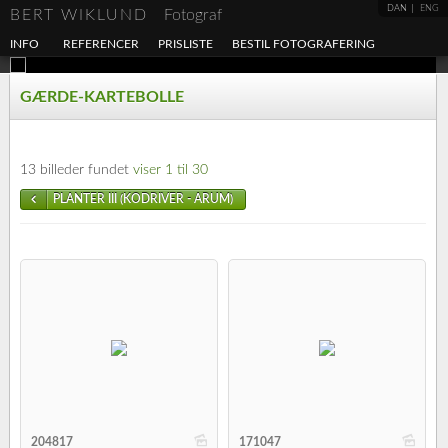
DAN
ENG
BERT WIKLUND
Fotograf
INFO
REFERENCER
PRISLISTE
BESTIL FOTOGRAFERING
GÆRDE-KARTEBOLLE
13 billeder fundet
viser 1 til 30
PLANTER III (KODRIVER - ARUM)
b
b
204817
171047