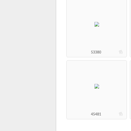
b
53380
b
45481