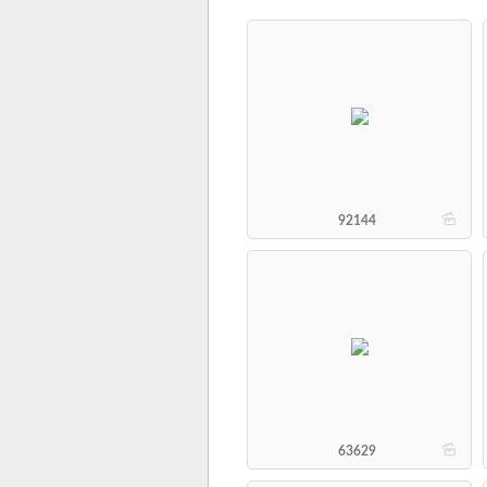
b
92144
b
63629