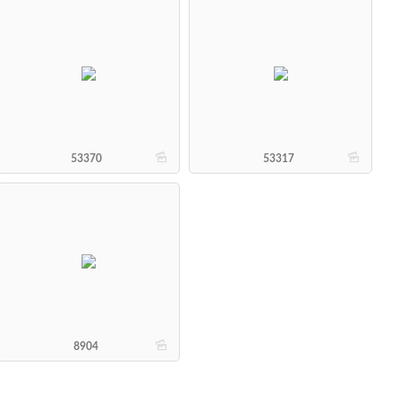
b
b
53370
53317
b
8904