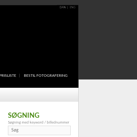
DAN
ENG
PRISLISTE
BESTIL FOTOGRAFERING
SØGNING
Søgning med keyword / billednummer