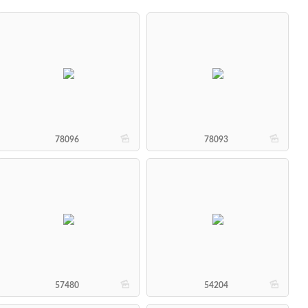
b
b
78096
78093
b
b
57480
54204