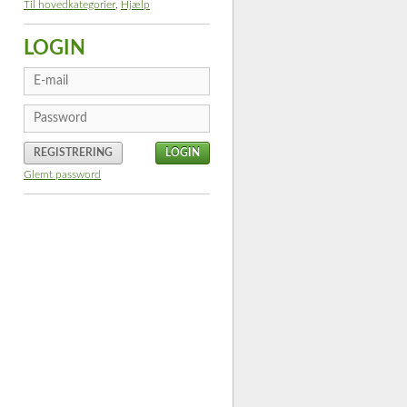
Til hovedkategorier
,
Hjælp
LOGIN
REGISTRERING
Glemt password