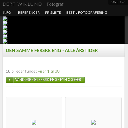
DAN
ENG
BERT WIKLUND
Fotograf
INFO
REFERENCER
PRISLISTE
BESTIL FOTOGRAFERING
DEN SAMME FERSKE ENG - ALLE ÅRSTIDER
18 billeder fundet
viser 1 til 30
VANDLØB OG FERSK ENG - FYN OG ØER