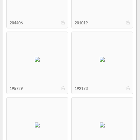
b
b
204406
201019
b
b
195729
192173