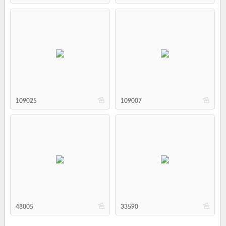
b
b
109025
109007
b
b
48005
33590