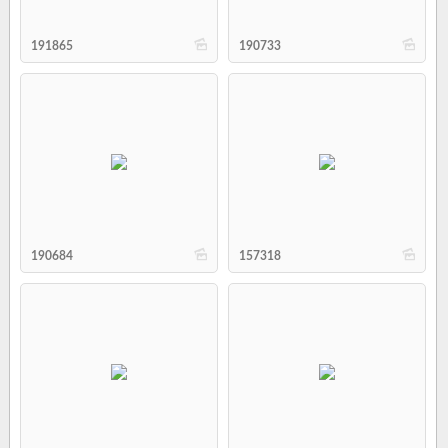
b
b
191865
190733
b
b
190684
157318