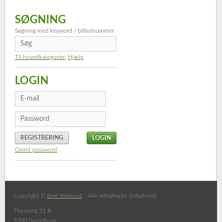
SØGNING
Søgning med keyword / billednummer
Til hovedkategorier
,
Hjælp
LOGIN
REGISTRERING
Glemt password
Copyright ©
Bert Wiklund
. Alle rettigheder forbeholdt
Thorseng 21 B
5700 Svendborg