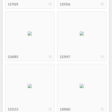
b
b
137429
129356
b
b
126083
123947
b
b
123113
120060