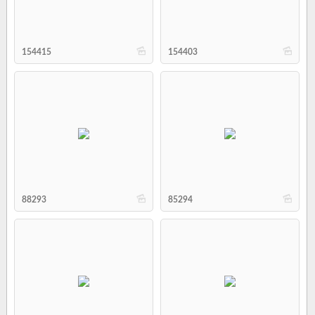
b
b
154415
154403
b
b
88293
85294