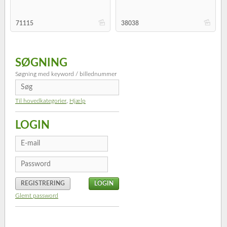
b
b
71115
38038
SØGNING
Søgning med keyword / billednummer
Til hovedkategorier
,
Hjælp
LOGIN
REGISTRERING
Glemt password