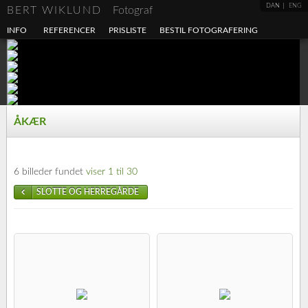
DAN
ENG
BERT WIKLUND
Fotograf
INFO
REFERENCER
PRISLISTE
BESTIL FOTOGRAFERING
ÅKÆR
6 billeder fundet
viser 1 til 30
SLOTTE OG HERREGÅRDE