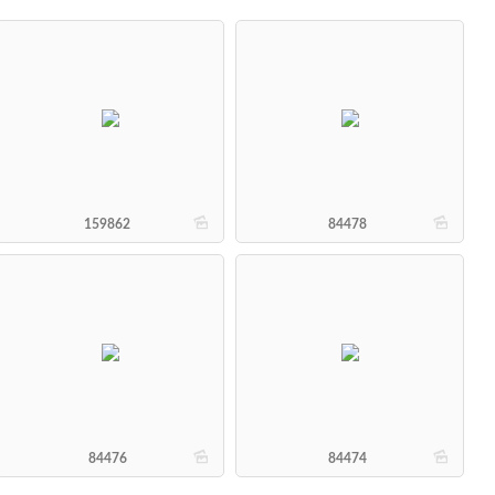
b
b
159862
84478
b
b
84476
84474