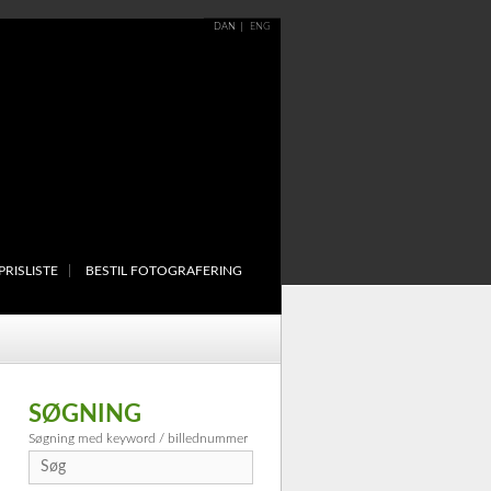
DAN
ENG
PRISLISTE
BESTIL FOTOGRAFERING
SØGNING
Søgning med keyword / billednummer