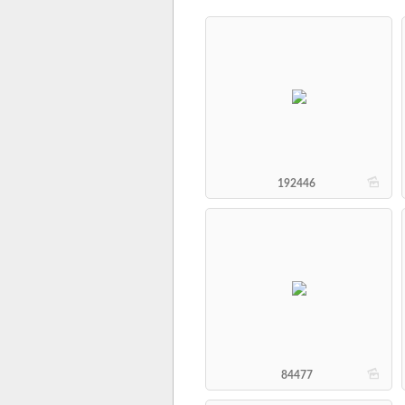
b
192446
b
84477