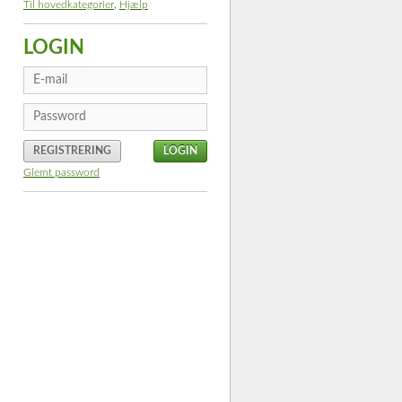
Til hovedkategorier
,
Hjælp
LOGIN
REGISTRERING
Glemt password