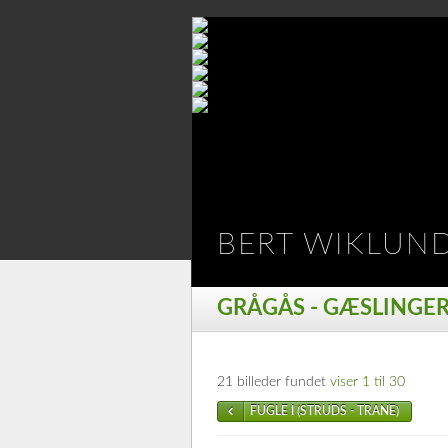
BERT WIKLUN
GRÅGÅS - GÆSLINGE
21 billeder fundet
viser 1 til 30
FUGLE I (STRUDS - TRANE)