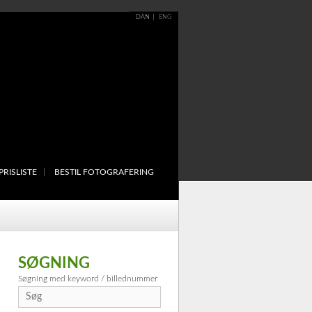
DAN
ENG
PRISLISTE
BESTIL FOTOGRAFERING
SØGNING
Søgning med keyword / billednummer