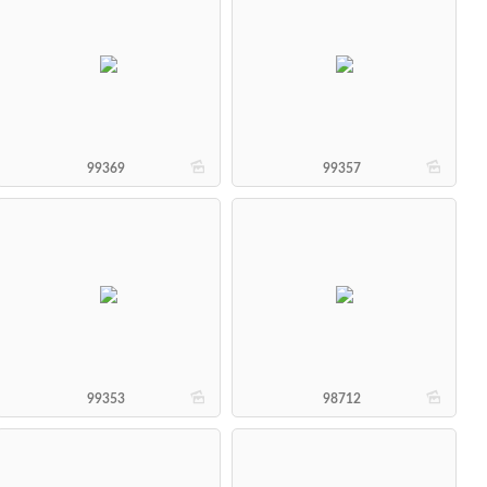
b
b
99369
99357
b
b
99353
98712