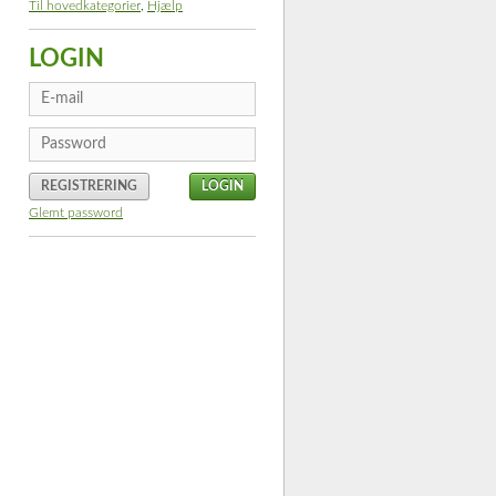
Til hovedkategorier
,
Hjælp
LOGIN
REGISTRERING
Glemt password