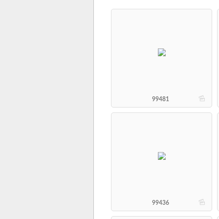
b
99481
b
99436