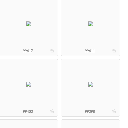
b
b
99417
99411
b
b
99403
99398