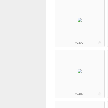
b
99422
b
99409