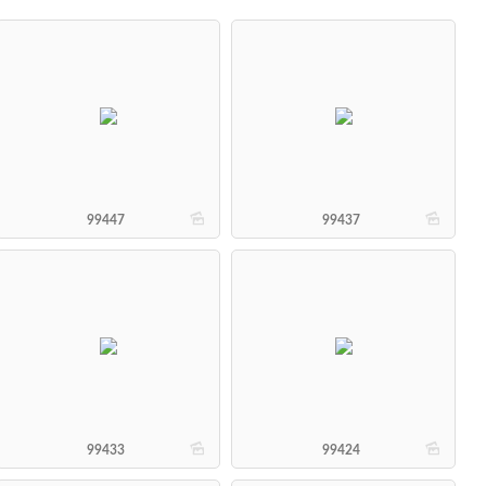
b
b
99447
99437
b
b
99433
99424