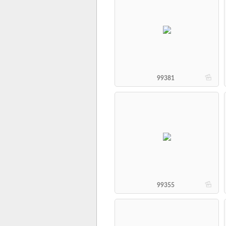
b
99381
b
99355