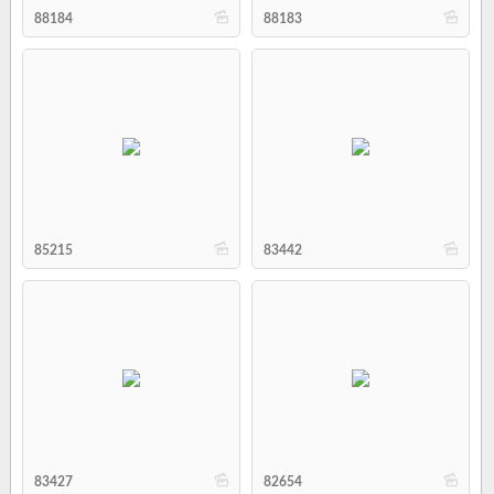
b
b
88184
88183
b
b
85215
83442
b
b
83427
82654