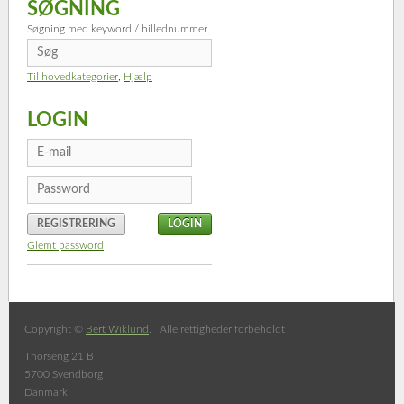
SØGNING
Søgning med keyword / billednummer
Til hovedkategorier
,
Hjælp
LOGIN
REGISTRERING
Glemt password
Copyright ©
Bert Wiklund
. Alle rettigheder forbeholdt
Thorseng 21 B
5700 Svendborg
Danmark