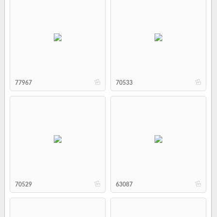
b
b
77967
70533
b
b
70529
63087