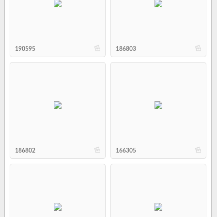
b
b
190595
186803
b
b
186802
166305