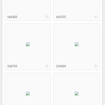
b
b
166303
161375
b
b
136743
114424