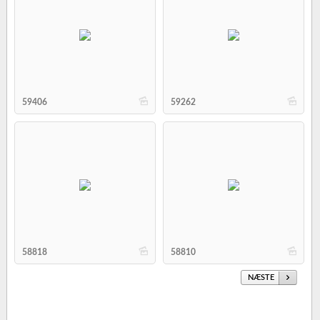
b
b
59406
59262
b
b
58818
58810
NÆSTE