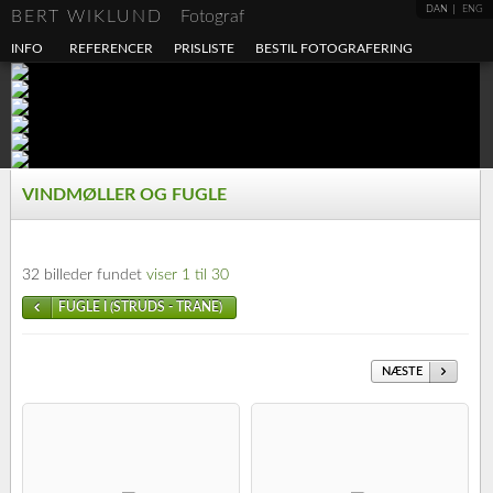
DAN
ENG
BERT WIKLUND
Fotograf
INFO
REFERENCER
PRISLISTE
BESTIL FOTOGRAFERING
VINDMØLLER OG FUGLE
32 billeder fundet
viser 1 til 30
FUGLE I (STRUDS - TRANE)
NÆSTE