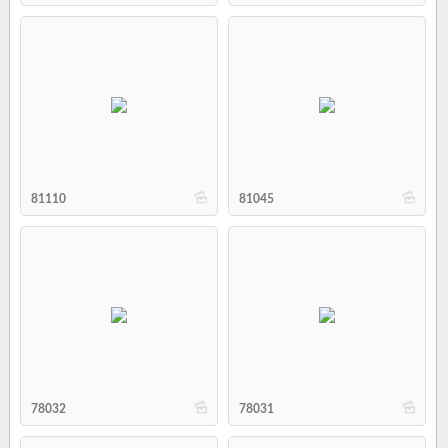
b
b
81110
81045
b
b
78032
78031