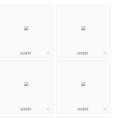
b
b
161839
161825
b
b
161823
161822