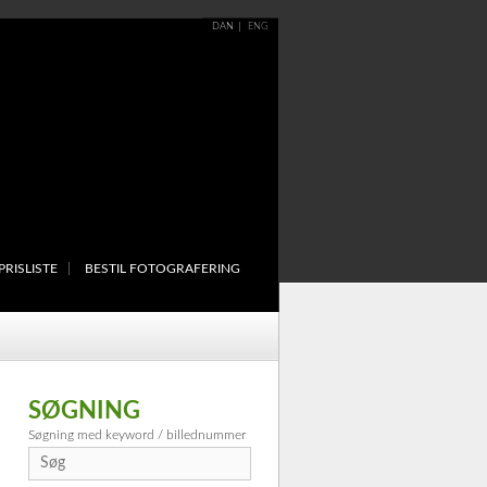
DAN
ENG
PRISLISTE
BESTIL FOTOGRAFERING
SØGNING
Søgning med keyword / billednummer