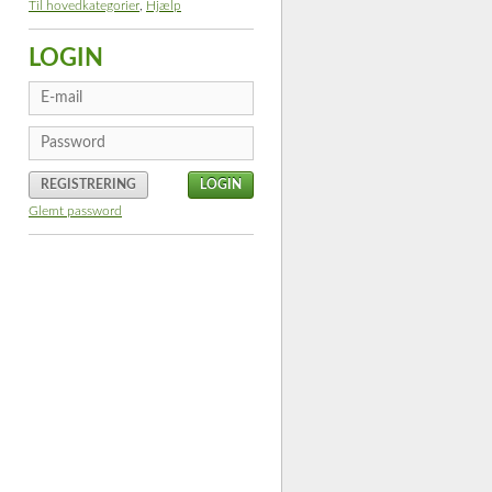
Til hovedkategorier
,
Hjælp
LOGIN
REGISTRERING
Glemt password