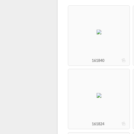
b
161840
b
161824