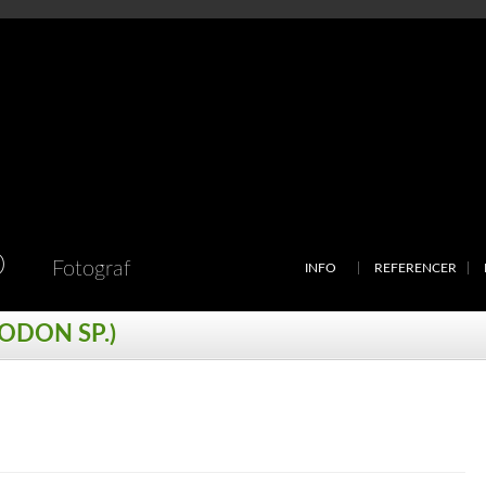
D
Fotograf
INFO
REFERENCER
ODON SP.)