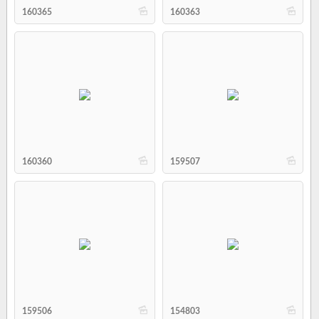
b
b
160365
160363
b
b
160360
159507
b
b
159506
154803