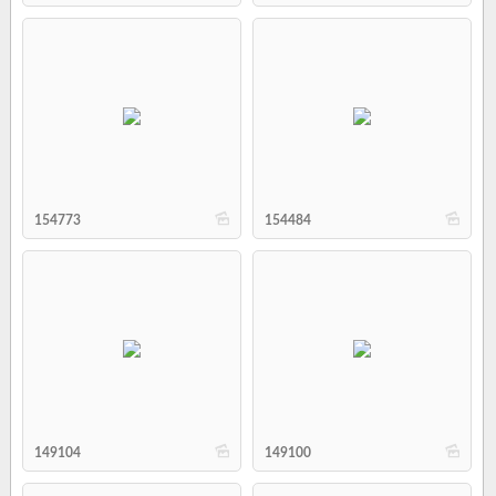
b
b
154773
154484
b
b
149104
149100