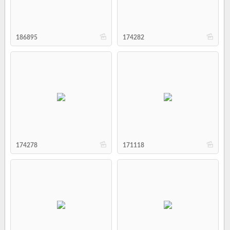
b
b
186895
174282
b
b
174278
171118