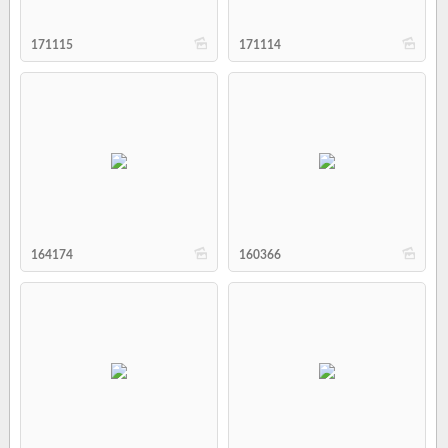
b
b
171115
171114
b
b
164174
160366