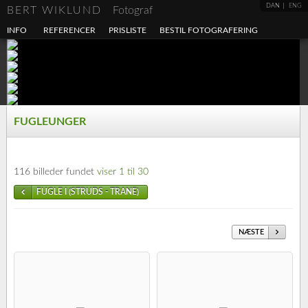
DAN
ENG
BERT WIKLUND
Fotograf
INFO
REFERENCER
PRISLISTE
BESTIL FOTOGRAFERING
FUGLEUNGER
116 billeder fundet
viser 1 til 30
FUGLE I (STRUDS - TRANE)
NÆSTE