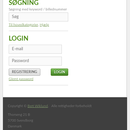
SØGNING
Søgning med keyword / billednummer
Til hovedkategorier
,
Hjælp
LOGIN
REGISTRERING
Glemt password
Copyright ©
Bert Wiklund
. Alle rettigheder forbeholdt
Thorseng 21 B
5700 Svendborg
Danmark