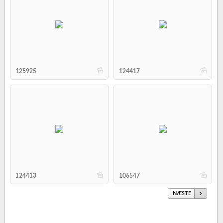
b
b
125925
124417
b
b
124413
106547
NÆSTE