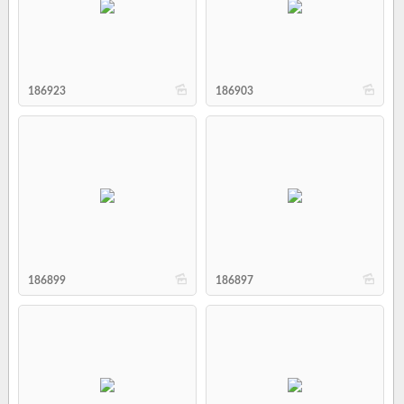
b
b
186923
186903
b
b
186899
186897