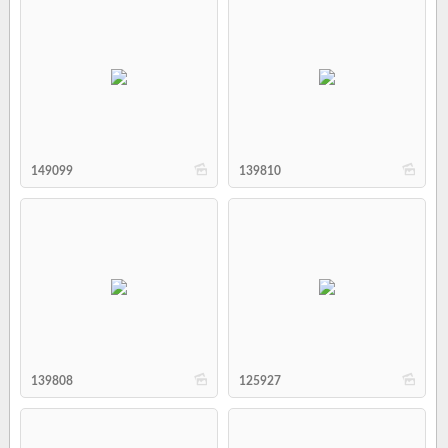
b
b
149099
139810
b
b
139808
125927