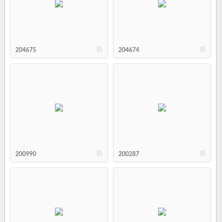
b
b
204675
204674
b
b
200990
200287