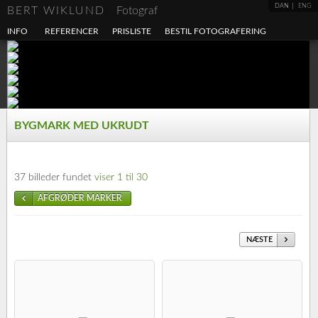
DAN
ENG
BERT WIKLUND
Fotograf
INFO
REFERENCER
PRISLISTE
BESTIL FOTOGRAFERING
BYGMARK MED UKRUDT
37 billeder fundet
viser 1 til 30
AFGRØDER MARKER
NÆSTE