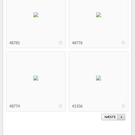
b
b
48781
48776
b
b
48774
41106
NÆSTE