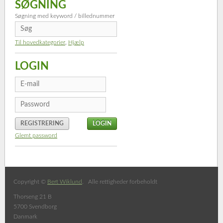
SØGNING
Søgning med keyword / billednummer
Til hovedkategorier
,
Hjælp
LOGIN
REGISTRERING
Glemt password
Copyright ©
Bert Wiklund
. Alle rettigheder forbeholdt
Thorseng 21 B
5700 Svendborg
Danmark