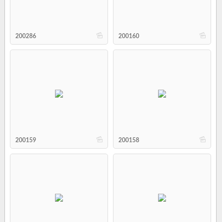
b
b
200286
200160
b
b
200159
200158