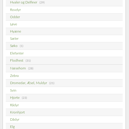
Hvaler og Delfiner
(29)
Rovdyr
Odder
Løve
Hyæne
Sæler
Søko
(1)
Elefanter
Flodhest
(31)
Næsehorn
(28)
Zebra
Dromedar, Æsel, Muldyr
(21)
Svin
Hjorte
(23)
Rådyr
Kronhjort
Dådyr
Elg