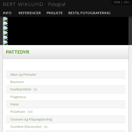
DAN
ENG
BERT WIKLUND
Fotograf
INFO
REFERENCER
PRISLISTE
BESTIL FOTOGRAFERING
PATTEDYR
Aber og Primater
Bavianer
Insektæddere
(6)
Flagermus
Harer
Polarhare
(10)
Gnavere og Klippegrævling
Gumlere (Dovendyr)
(6)