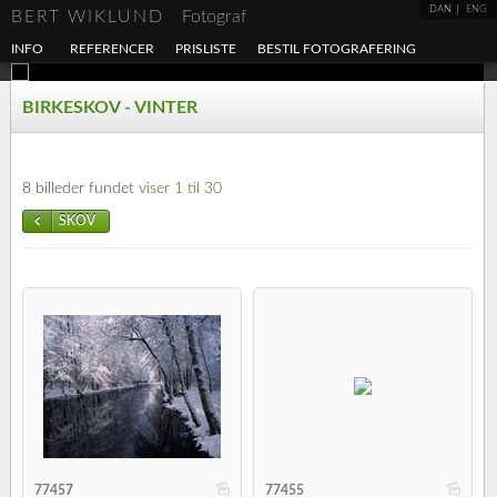
DAN
ENG
BERT WIKLUND
Fotograf
INFO
REFERENCER
PRISLISTE
BESTIL FOTOGRAFERING
BIRKESKOV - VINTER
8 billeder fundet
viser 1 til 30
SKOV
b
b
77457
77455