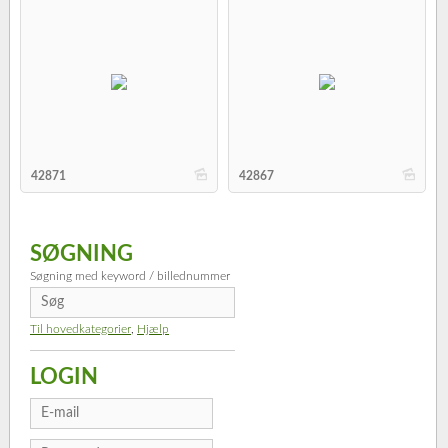
b
b
42871
42867
SØGNING
Søgning med keyword / billednummer
Til hovedkategorier
,
Hjælp
LOGIN