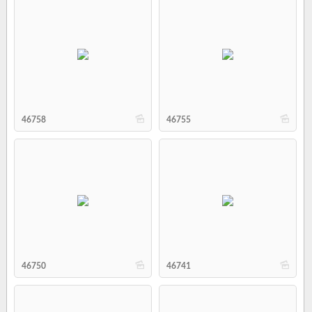
b
b
46758
46755
b
b
46750
46741