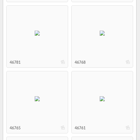
b
b
46781
46768
b
b
46765
46761