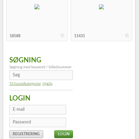
b
b
18588
11431
SØGNING
Søgning med keyword / billednummer
Til hovedkategorier
,
Hjælp
LOGIN
REGISTRERING