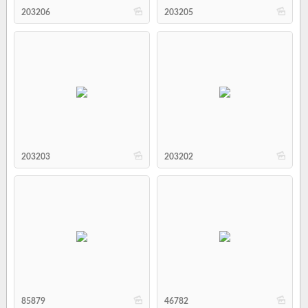
b
b
203206
203205
b
b
203203
203202
b
b
85879
46782