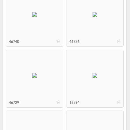
b
b
46740
46736
b
b
46729
18594