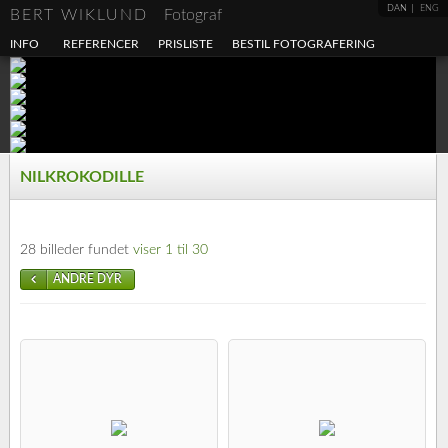
DAN
ENG
BERT WIKLUND
Fotograf
INFO
REFERENCER
PRISLISTE
BESTIL FOTOGRAFERING
NILKROKODILLE
28 billeder fundet
viser 1 til 30
ANDRE DYR