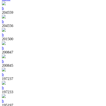
b
204559
b
204556
b
201500
b
200847
b
200845
b
197237
b
197233
b
195197