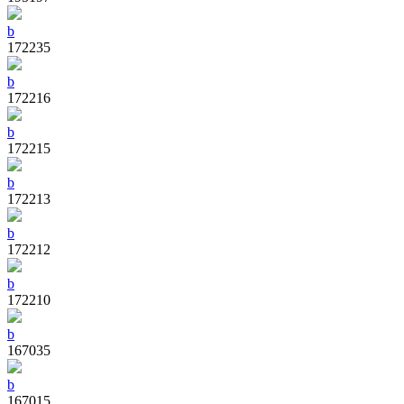
b
172235
b
172216
b
172215
b
172213
b
172212
b
172210
b
167035
b
167015