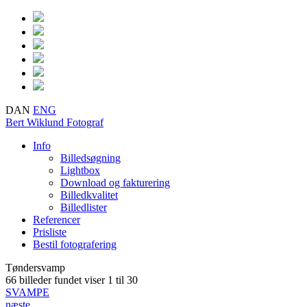
DAN
ENG
Bert Wiklund
Fotograf
Info
Billedsøgning
Lightbox
Download og fakturering
Billedkvalitet
Billedlister
Referencer
Prisliste
Bestil fotografering
Tøndersvamp
66 billeder fundet
viser 1 til 30
SVAMPE
næste