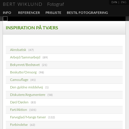
DAN
ENG
BERT WIKLUND
Fotograf
INFO
REFERENCER
PRISLISTE
BESTIL FOTOGRAFERING
INSPIRATION PÅ TVÆRS
Akrobatisk
(47)
Arbejd/Sammarbejd
(89)
Bekymret/Bedrøvet
(21)
Beskytte/Omsorg
(98)
Camouflage
(41)
Den gyldne middelvej
(1)
Diskutere/Argumentere
(58)
Død/Døden
(83)
Fart/Aktion
(101)
Farveglad/Mange farver
(132)
Forbindelse
(62)