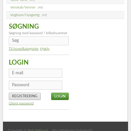
(45)
Venskab/Venner
(48)
Vogtsom/Nysgerrig
(45)
SØGNING
Søgning med keyword / billednummer
Til hovedkategorier
,
Hjælp
LOGIN
REGISTRERING
Glemt password
Copyright ©
Bert Wiklund
. Alle rettigheder forbeholdt