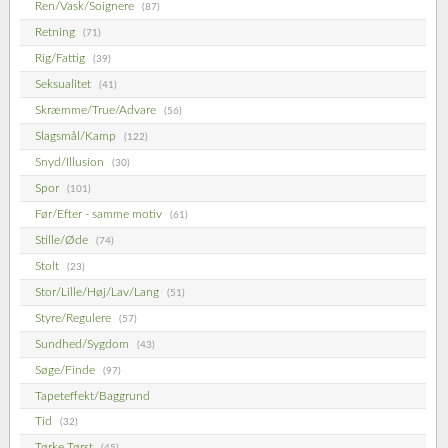
Ren/Vask/Soignere
(87)
Retning
(71)
Rig/Fattig
(39)
Seksualitet
(41)
Skræmme/True/Advare
(56)
Slagsmål/Kamp
(122)
Snyd/Illusion
(30)
Spor
(101)
Før/Efter - samme motiv
(61)
Stille/Øde
(74)
Stolt
(23)
Stor/Lille/Høj/Lav/Lang
(51)
Styre/Regulere
(57)
Sundhed/Sygdom
(43)
Søge/Finde
(97)
Tapeteffekt/Baggrund
Tid
(32)
Tørke Tørst