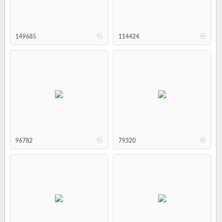
b
b
149685
114424
b
b
96782
79320