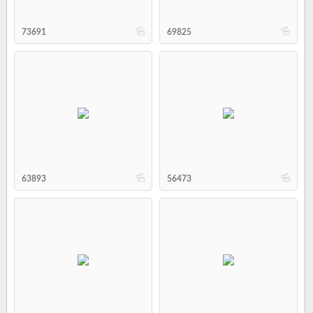
b
b
73691
69825
b
b
63893
56473