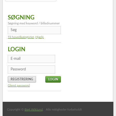
SØGNING
Søgning med keyword / billednummer
Til hovedkategorier
,
Hjælp
LOGIN
REGISTRERING
Glemt password
Copyright ©
Bert Wiklund
. Alle rettigheder forbeholdt