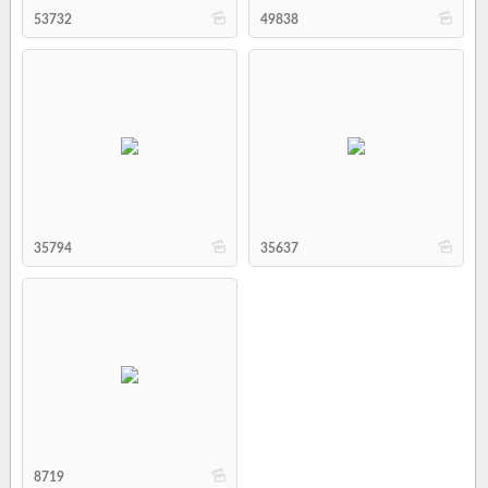
b
b
53732
49838
b
b
35794
35637
b
8719