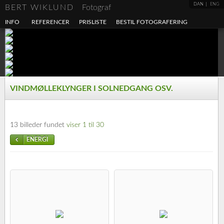
DAN
ENG
BERT WIKLUND
Fotograf
INFO
REFERENCER
PRISLISTE
BESTIL FOTOGRAFERING
VINDMØLLEKLYNGER I SOLNEDGANG OSV.
13 billeder fundet
viser 1 til 30
ENERGI