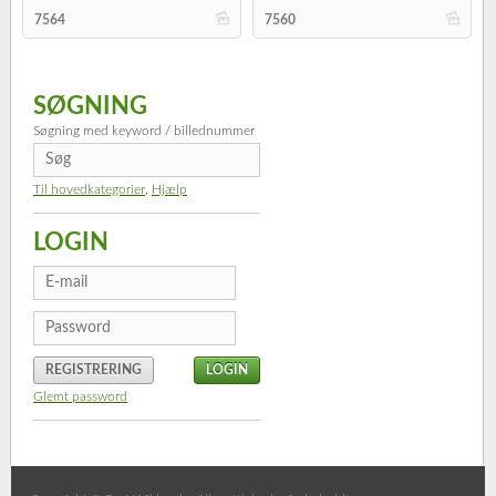
b
b
7564
7560
SØGNING
Søgning med keyword / billednummer
Til hovedkategorier
,
Hjælp
LOGIN
REGISTRERING
Glemt password