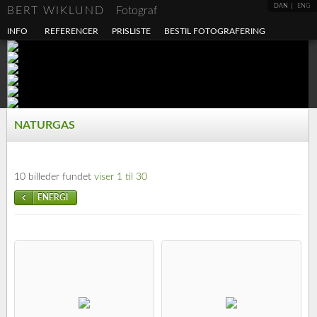
DAN
ENG
BERT WIKLUND
Fotograf
INFO
REFERENCER
PRISLISTE
BESTIL FOTOGRAFERING
NATURGAS
10 billeder fundet
viser 1 til 30
ENERGI