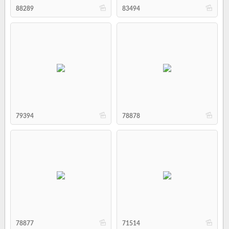
b
b
88289
83494
b
b
79394
78878
b
b
78877
71514