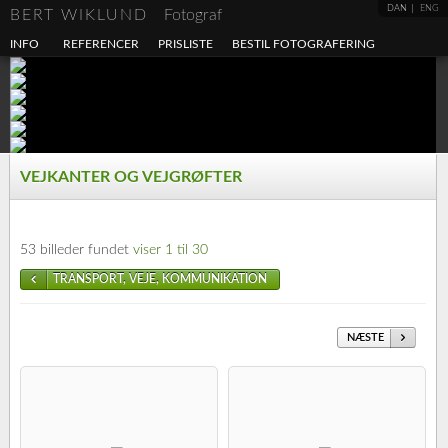
DAN
ENG
BERT WIKLUND
Fotograf
INFO
REFERENCER
PRISLISTE
BESTIL FOTOGRAFERING
VEJKANTER OG VEJGRØFTER
53 billeder fundet
viser 1 til 30
TRANSPORT, VEJE, KOMMUNIKATION
NÆSTE