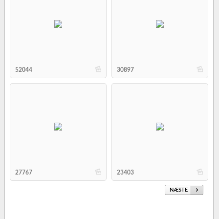
b
b
52044
30897
b
b
27767
23403
NÆSTE