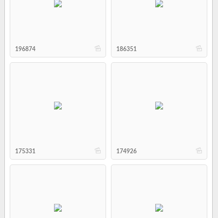
b
b
196874
186351
b
b
175331
174926