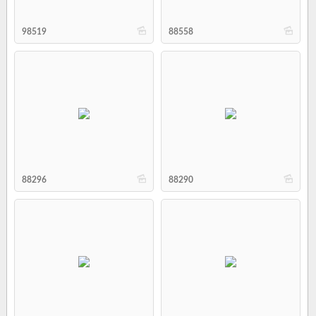
b
b
98519
88558
b
b
88296
88290