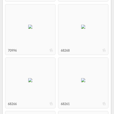
b
b
70996
68268
b
b
68266
68261