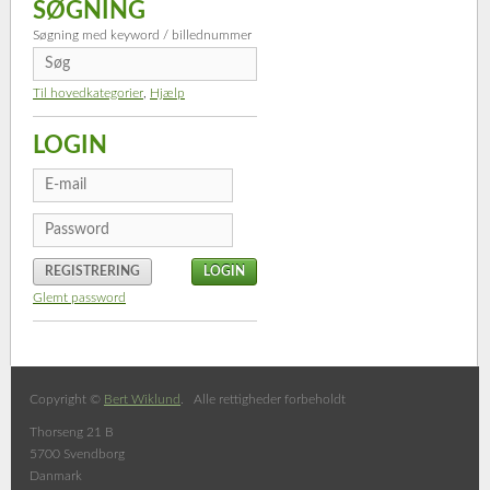
SØGNING
Søgning med keyword / billednummer
Til hovedkategorier
,
Hjælp
LOGIN
REGISTRERING
Glemt password
Copyright ©
Bert Wiklund
. Alle rettigheder forbeholdt
Thorseng 21 B
5700 Svendborg
Danmark