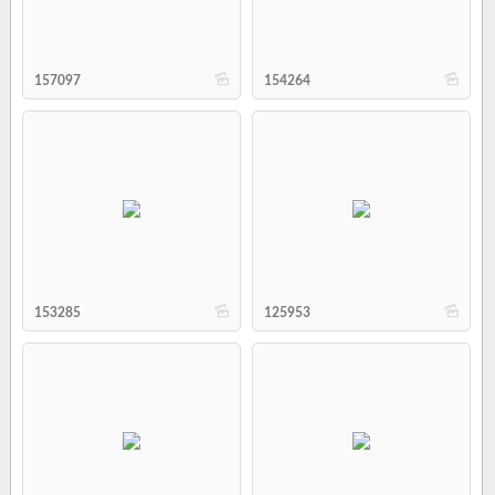
b
b
157097
154264
b
b
153285
125953