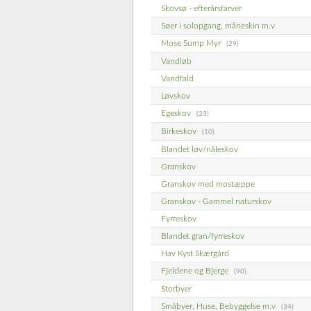
Skovsø - efterårsfarver
Søer i solopgang, måneskin m.v
Mose Sump Myr
(29)
Vandløb
Vandfald
Løvskov
Egeskov
(23)
Birkeskov
(10)
Blandet løv/nåleskov
Granskov
Granskov med mostæppe
Granskov - Gammel naturskov
Fyrreskov
Blandet gran/fyrreskov
Hav Kyst Skærgård
Fjeldene og Bjerge
(90)
Storbyer
Småbyer, Huse, Bebyggelse m.v
(34)