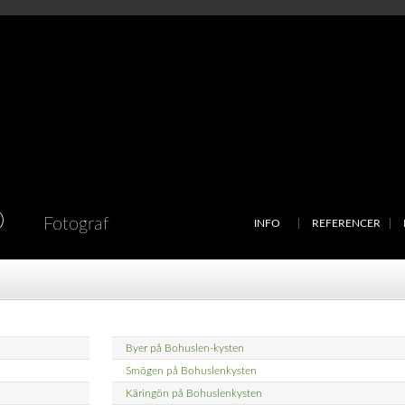
D
Fotograf
INFO
REFERENCER
Byer på Bohuslen-kysten
Smögen på Bohuslenkysten
Käringön på Bohuslenkysten