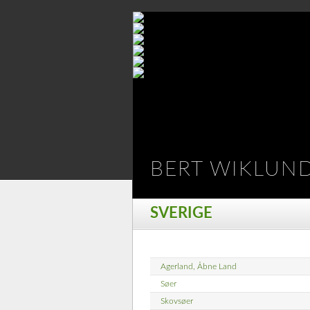
BERT WIKLUN
SVERIGE
Agerland, Åbne Land
Søer
Skovsøer