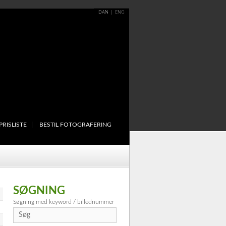
DAN
ENG
PRISLISTE
BESTIL FOTOGRAFERING
SØGNING
Søgning med keyword / billednummer