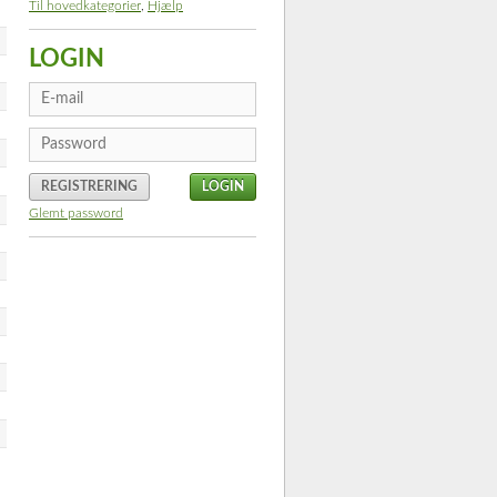
Til hovedkategorier
,
Hjælp
LOGIN
REGISTRERING
Glemt password