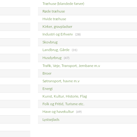
Træhuse (blandede farver)
Røde træhuse
Hvide træhuse
Kirker, gravpladser
Industri og Erhverv
(28)
Skovbrug
Landbrug, Gårde
(31)
Husdyrbrug
(47)
Trafik, Veje, Transport, Jernbane m.v
Broer
Søtransport, havne m.v
Energi
Kunst, Kultur, Historie, Flag
Folk og Fritid, Turisme etc.
Have og havekultur
(69)
Lystsejlads