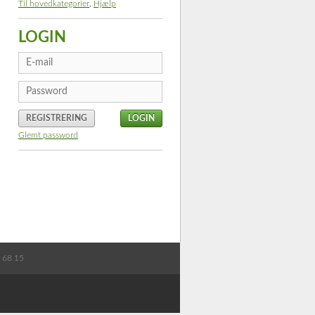
Til hovedkategorier
,
Hjælp
LOGIN
REGISTRERING
Glemt password
8 68 15