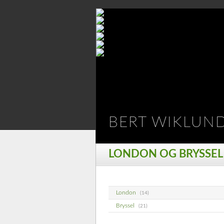
BERT WIKLUN
LONDON OG BRYSSEL
London
(14)
Bryssel
(21)