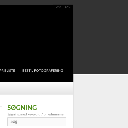
DAN
ENG
PRISLISTE
BESTIL FOTOGRAFERING
SØGNING
Søgning med keyword / billednummer