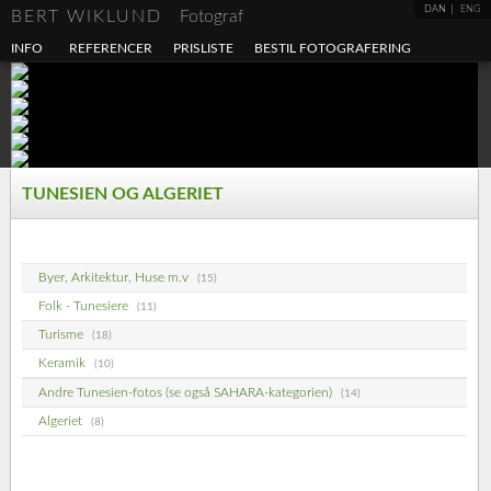
DAN
ENG
BERT WIKLUND
Fotograf
INFO
REFERENCER
PRISLISTE
BESTIL FOTOGRAFERING
TUNESIEN OG ALGERIET
Byer, Arkitektur, Huse m.v
(15)
Folk - Tunesiere
(11)
Turisme
(18)
Keramik
(10)
Andre Tunesien-fotos (se også SAHARA-kategorien)
(14)
Algeriet
(8)