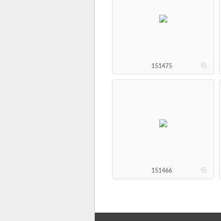
b
151475
b
151466