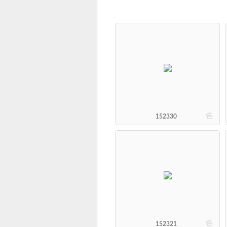
b
152330
b
152321