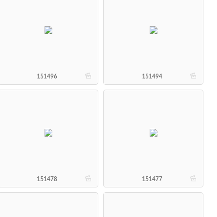
b
b
151496
151494
b
b
151478
151477