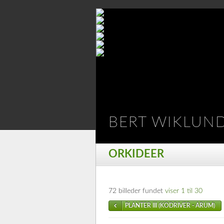
BERT WIKLUN
ORKIDEER
72 billeder fundet
viser 1 til 30
PLANTER III (KODRIVER - ARUM)