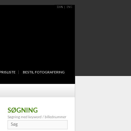
DAN
ENG
PRISLISTE
BESTIL FOTOGRAFERING
SØGNING
Søgning med keyword / billednummer