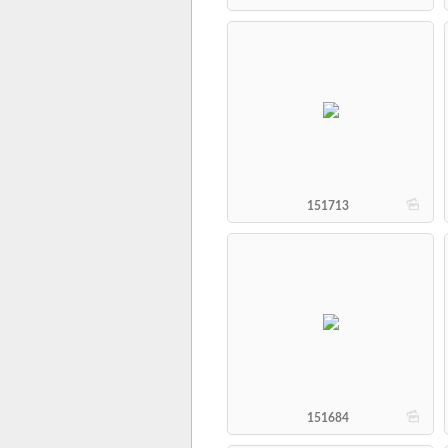
b
151713
b
151684