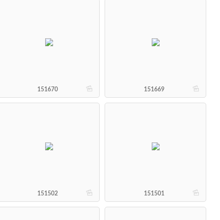
b
b
151670
151669
b
b
151502
151501