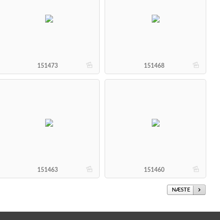
b
b
151473
151468
b
b
151463
151460
NÆSTE