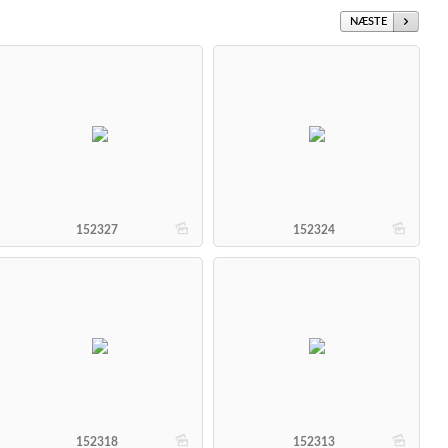
NÆSTE
b
b
152327
152324
b
b
152318
152313