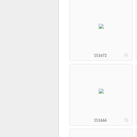
b
151672
b
151666