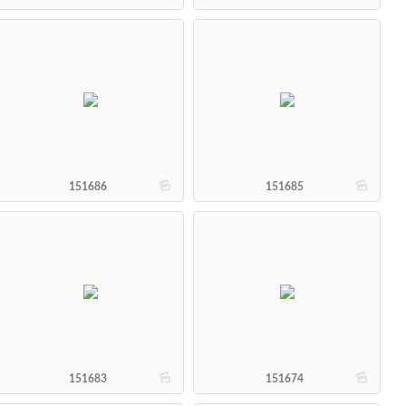
b
b
151686
151685
b
b
151683
151674