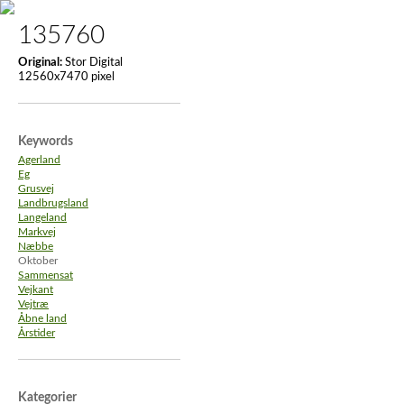
135760
Original:
Stor Digital
12560x7470 pixel
Keywords
Agerland
Eg
Grusvej
Landbrugsland
Langeland
Markvej
Næbbe
Oktober
Sammensat
Vejkant
Vejtræ
Åbne land
Årstider
Kategorier