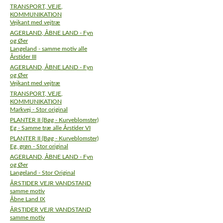
TRANSPORT, VEJE,
KOMMUNIKATION
Vejkant med vejtræ
AGERLAND, ÅBNE LAND - Fyn
og Øer
Langeland - samme motiv alle
Årstider III
AGERLAND, ÅBNE LAND - Fyn
og Øer
Vejkant med vejtræ
TRANSPORT, VEJE,
KOMMUNIKATION
Markvej - Stor original
PLANTER II (Bøg - Kurveblomster)
Eg - Samme træ alle Årstider VI
PLANTER II (Bøg - Kurveblomster)
Eg, grøn - Stor original
AGERLAND, ÅBNE LAND - Fyn
og Øer
Langeland - Stor Original
ÅRSTIDER VEJR VANDSTAND
samme motiv
Åbne Land IX
ÅRSTIDER VEJR VANDSTAND
samme motiv