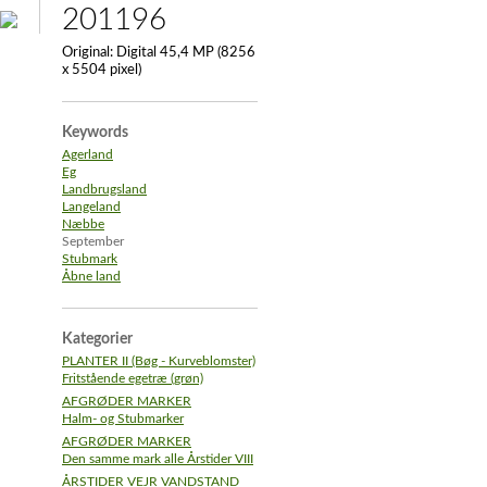
201196
Original:
Digital 45,4 MP (8256
x 5504 pixel)
Keywords
Agerland
Eg
Landbrugsland
Langeland
Næbbe
September
Stubmark
Åbne land
Kategorier
PLANTER II (Bøg - Kurveblomster)
Fritstående egetræ (grøn)
AFGRØDER MARKER
Halm- og Stubmarker
AFGRØDER MARKER
Den samme mark alle Årstider VIII
ÅRSTIDER VEJR VANDSTAND