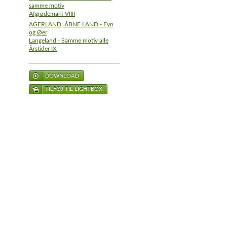
samme motiv
Afgrødemark VIIII
AGERLAND, ÅBNE LAND - Fyn
og Øer
Langeland - Samme motiv alle
Årstider IX
DOWNLOAD
TILFØJ TIL LIGHTBOX