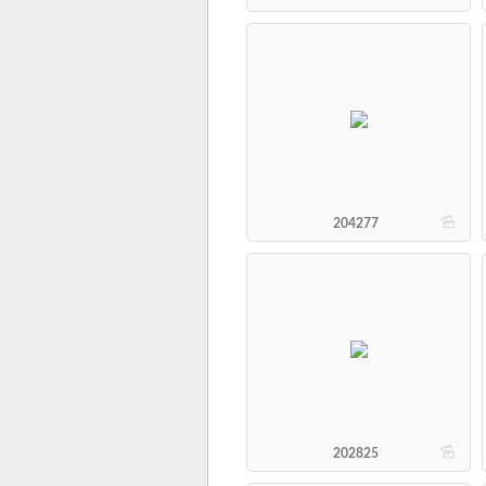
b
204277
b
202825