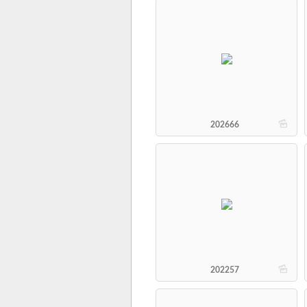
b
202666
b
202257