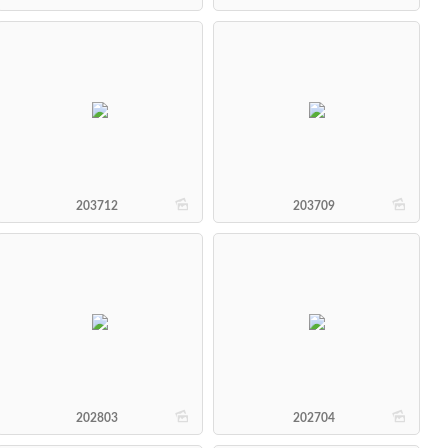
b
b
203712
203709
b
b
202803
202704