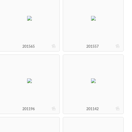
b
b
201565
201557
b
b
201196
201142