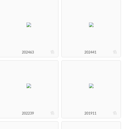
b
b
202463
202441
b
b
202239
201911