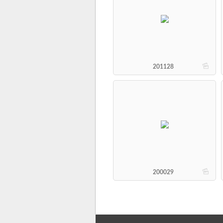
b
201128
b
200029