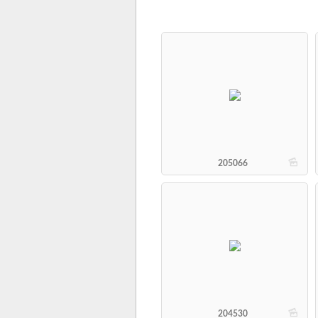
b
205066
b
204530