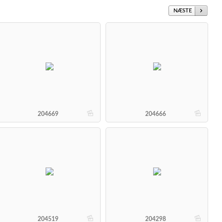
NÆSTE
b
b
204669
204666
b
b
204519
204298