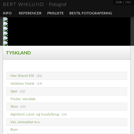
DAN
ENG
BERT WIKLUND
Fotograf
INFO
REFERENCER
PRISLISTE
BESTIL FOTOGRAFERING
TYSKLAND
Hav Strand Klit
(32)
Vadehav Marsk
(19)
Søer
(12)
Floder, Vandløb
Skov
(15)
Agerland, Land- og husdyrbrug
(14)
Vin, vinmarker m.v
Byer